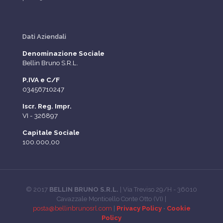
Dati Aziendali
Denominazione Sociale
Bellin Bruno S.R.L.
P.IVA e C/F
03456710247
Iscr. Reg. Impr.
VI - 326897
Capitale Sociale
100.000,00
© 2017
BELLIN BRUNO S.R.L.
| Via Treviso 29/H - 36010
Cavazzale Monticello Conte Otto (VI) |
posta@bellinbrunosrl.com
|
Privacy Policy
·
Cookie
Policy