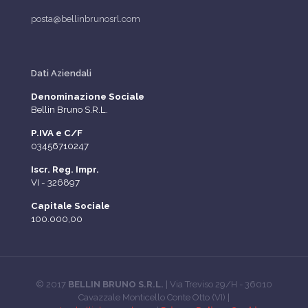
posta@bellinbrunosrl.com
Dati Aziendali
Denominazione Sociale
Bellin Bruno S.R.L.
P.IVA e C/F
03456710247
Iscr. Reg. Impr.
VI - 326897
Capitale Sociale
100.000,00
© 2017
BELLIN BRUNO S.R.L.
| Via Treviso 29/H - 36010
Cavazzale Monticello Conte Otto (VI) |