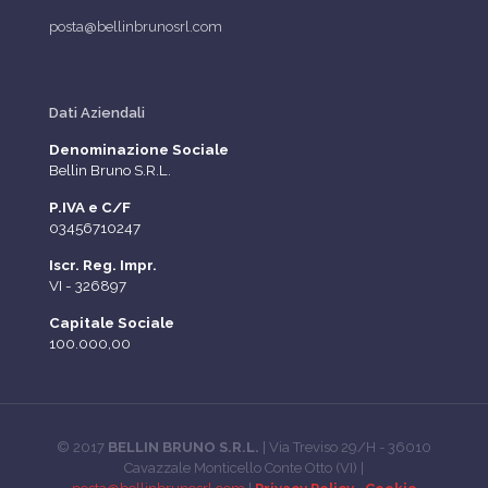
posta@bellinbrunosrl.com
Dati Aziendali
Denominazione Sociale
Bellin Bruno S.R.L.
P.IVA e C/F
03456710247
Iscr. Reg. Impr.
VI - 326897
Capitale Sociale
100.000,00
© 2017
BELLIN BRUNO S.R.L.
| Via Treviso 29/H - 36010
Cavazzale Monticello Conte Otto (VI) |