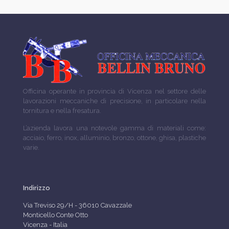
Officina operante in provincia di Vicenza nel settore delle
lavorazioni meccaniche di precisione, in particolare nella
tornitura e nella fresatura.
L’azienda lavora una notevole gamma di materiali come:
acciaio, ferro, inox, alluminio, bronzo, ottone, ghisa, plastiche
varie.
Indirizzo
Via Treviso 29/H - 36010 Cavazzale
Monticello Conte Otto
Vicenza - Italia